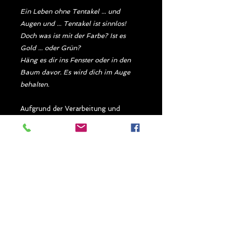
Ein Leben ohne Tentakel ... und
Augen und ... Tentakel ist sinnlos!
Doch was ist mit der Farbe? Ist es
Gold ... oder Grün?
Häng es dir ins Fenster oder in den
Baum davor. Es wird dich im Auge
behalten.
Aufgrund der Verarbeitung und
Beschaffenheit des Resins und der
Farben, können sich im Inneren und
auf der Oberfläche der Figur kleine
Luftbläschen bilden, die
Schattierungen variieren oder
Unebenheiten entstehen. Wie bei
jedem handgefertigten Artikel "sieht"
man die Hände noch an jedem Stück.
Das ist kein Fehler, sondern eine