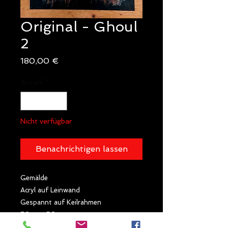
Original - Ghoul
2
Preis
180,00 €
Anzahl
*
Nicht verfügbar
Benachrichtigen lassen
Gemälde
Acryl auf Leinwand
Gespannt auf Keilrahmen
70cm x 50cm
"Through the ghoul-guarded