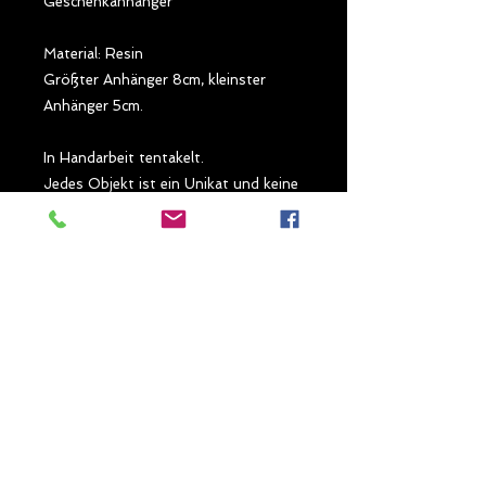
Geschenkanhänger

Material: Resin 

Größter Anhänger 8cm, kleinster 
Anhänger 5cm.

In Handarbeit tentakelt.

Jedes Objekt ist ein Unikat und keine 
Massenproduktion

Da tentakelt es heftig in den Sternen.

Bring Leben an deinen 
Weihnachtsbaum.

Psssssst ... sie sollen vor so manchem 
monströsen Gast schützen. (Gerade 
vor solchen, die von den Sternen 
kommen)